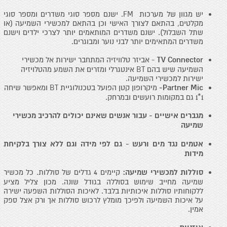
יש מגוון של מערכות FM. ישנם מספר סוגי משדרים ומספר סוגי
מקלטים, בהתאם לצורך האישי וכן בהתאם למכשירי השמיעה (או
שתל השבלול). ישנם משדרים המותאמים יותר לצרכי ילדים וישנם
משדרים המתאימים יותר לבני נוער ומבוגרים.
TV Connector
- אביזר טלוויזיה המתחבר ישירות אל מכשירי
השמיעה שיש בהם BT אינטגרלי ומזרים את השמע מהטלויזיה
ישירות למכשירי השמיעה.
Partner Mic-
מיקרופון קטן הפועל בטכנולוגיית BT ומאפשר שיחה
1*1 גם במקומות רועשים ובמרחק.
מגברים אישיים - עבור אנשים שאינם יכולים להרכיב מכשירי
שמיעה
אטמים נגד מים ורעש - גם לפי מידה וגם ללא צורך בלקיחת
מידות
סוללות למכשירי שמיעה:
קיימים 4 גדלים של סוללות. כל מכשיר
שמיעה מחייב שימוש בסוללה בגודל שונה. מכון צליל מציע
ללקוחותיו סוללות איכותיות בלבד. לאיכות הסוללות השפעה ישירה
על איכות השמיעה ולפיכך מומלץ לרכוש סוללות אך ורק אצל ספק
אמין.