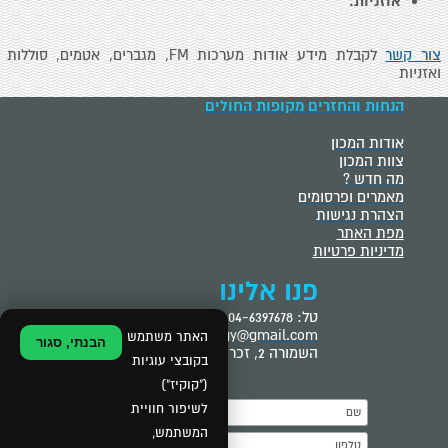
אוזניות.
צור קשר
לקבלת מידע אודות מערכות FM, מגברים, אטמים, סוללות
ואזניות
הנחות והחזרים מקופות החולים
אודות המכון
צוות המכון
מה חדש ?
מאמרים ופרסומים
הצהרת נגישות
מפת האתר
מדיניות פרטיות
פנו אלינו
טל: 04-6397678
tslilaudiology@gmail.com
האתר משתמש
הבנתי, סגור
השמורה 2, זכרון יעקב
בקובצי עוגיות
("קוקיז")
לשיפור חוויית
המשתמש,