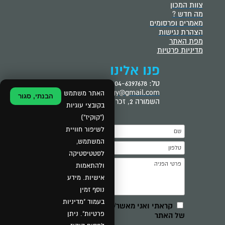
צוות המכון
מה חדש ?
מאמרים ופרסומים
הצהרת נגישות
מפת האתר
מדיניות פרטיות
פנו אלינו
טל: 04-6397678
tslilaudiology@gmail.com
האתר משתמש
הבנתי, סגור
השמורה 2, זכרון יעקב
בקובצי עוגיות
("קוקיז")
לשיפור חוויית
המשתמש,
לסטטיסטיקה
ולהתאמות
אישיות. מידע
נוסף זמין
בעמוד "מדיניות
פרטיות". ניתן